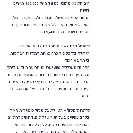
הים התיכון, מתוכנן למשוך מעל 300,000 תיירים 
בשנה. 
מתחם הקזינו המשולב יוקם בחלקו המערבי של 
העיר לימסול, הוא יכלול שטחי הימורים ומתקנים 
נוספים בשטח של כ-9,600 מ”ר.  
לימסול מרינה
 - לימסול מרינה היא המרינה 
הגדולה בלימסול הוכרה כאחת המרינות הבולטות 
ביותר באירופה,
המרינה מאכלסת 650 יאכטות מפוארות והיא ביתם 
של מסעדות, ברים וחנויות רבות המושכות מבקרים
מכל רחבי האי ומחוצה לו. בנוסף למרינה הראשית 
קיימת מרינה נוספת בשם “סנט רפל” עם 273 כלי 
שייט.
טיילת לימסול
 - הטיילת בלימסול פופולרית מאוד 
בקרב נופשים בשל הנוף שלה לים, החופים החוליים 
והסביבה המצופה דקלים, על רקע חוף הים הארוך 
והסמוך שלה ופארקי מים שונים, משרה אווירה 