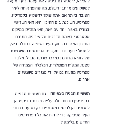
להפליא, לימסול גם ביססה את עצמה כיעד מעולה 
למשקיעים מרחבי העולם, מה שהופך אותה לעיר 
הטובה ביותר אם אתה שוקל להשקיע בקפריסין. 
קפריסין, השוכנת בים התיכון, היא האי השלישי 
בגודלו באזור. יחד עם זאת, האי מחזיק במיקום 
אסטרטגי בצומת הדרכים של אירופה, המזרח 
התיכון והמזרח הרחוק. העיר השנייה בגודלה באי, 
לימסול ידועה גם בתעשיית הפיננסים המשגשגת 
שלה והיא מדורגת כמרכז פורקס מוביל. מלבד 
סצנת המט"ח הפופולרית, הכלכלה והצמיחה של 
קפריסין מונעות גם על ידי מגזרים משגשגים 
אחרים.
תעשיית הבניה בצמיחה
 - גם תעשיית הבנייה 
בקפריסין פורחת. חלה עלייה ניכרת בביקוש הן 
למגורים והן לנכסים מסחריים. רק נסיעה ברחבי 
העיר מספיקה כדי לזהות את כל הפרויקטים 
החדשים בלימסול.