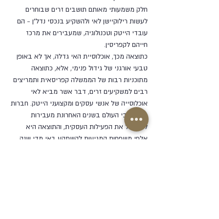
חלק משמעותי מאותם תושבים זרים שבוחרים 
לעשות רילוקיישן לאי ולהשקיע בנכסי נדל"ן - הם 
עובדי הייטק וטכנולוגיה, שמעבירים את מרכז 
חייהם לקפריסין. 
כתוצאה מכך, אוכלוסיית האי גדלה, אך לא באופן 
טבעי אורגני של גידול פנימי, אלא, כתוצאה 
מתוכניות רבות של הממשלה קפריסאית ותמריצים 
רבים למשקיעים זרים, דבר אשר מביא לאי 
אוכלוסייה של אנשי עסקים ומקצועני הייטק. חברות 
מכל רחבי העולם בשנים האחרונת מעבירות 
ללימסול את הפעילות העסקית, והתוצאה היא 
אלפי משפחות המגיעות להשתקע באי מדי שנה. 
אנשים אלו צריכים לבסס את חייהם באי, וזה כולל 
בין השאר מגורים בדירות או בתים נאותים. 
המהגרים לקפריסין הינם בעלי כוח קנייה חזק, 
והדרישה שלהם היא למגורים בנכסים שיהלמו את 
כוחם הכלכלי.
אחת הערים והמדינות הבטוחות בעולם באופן כללי 