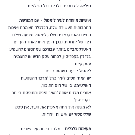
נפלאה למבוגרים וילדים בכל הגילאים.
אישיות מיוחדת לעיר לימסול
 - עם המורשת 
התרבותית העשירה שלה, הכלכלה הצומחת ואיכות 
החיים האטרקטיבית שלה, לימסול מציעה שילוב 
רצוי של יתרונות. ובכך הופך אותו לאחד היעדים 
האטרקטיביים ביותר עבורכם שמחפשים להשקיע 
בנדל"ן בקפריסין, לפתוח עסק חדש או להצמיח 
עסק קיים.
לימסול ידועה בשמות רבים. 
יש המתייחסים לעיר כאל "מרכז ההשקעות 
האולטימטיבי של הים התיכון", 
אחרים מכנים אותה "העיר היפה והתוססת ביותר 
בקפריסין". 
לא משנה איך אתה מאפיין את העיר, אין ספק 
שללימסול יש אישיות ייחודית.
מעצמה כלכלית
 - מלבד היותה עיר ציורית 