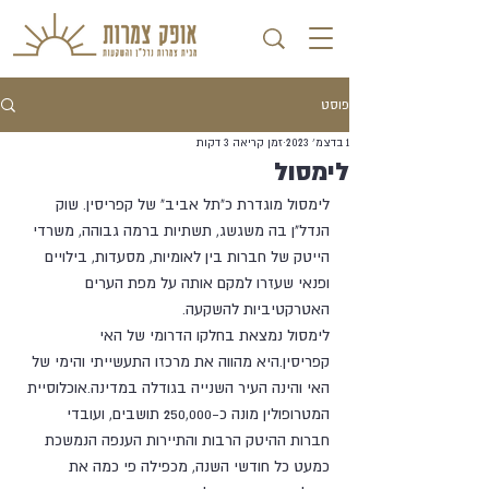
פוסט
1 בדצמ׳ 2023
זמן קריאה 3 דקות
לימסול
לימסול מוגדרת כ"תל אביב" של קפריסין. שוק 
הנדל"ן בה משגשג, תשתיות ברמה גבוהה, משרדי 
הייטק של חברות בין לאומיות, מסעדות, בילויים 
ופנאי שעזרו למקם אותה על מפת הערים 
האטרקטיביות להשקעה.
לימסול נמצאת בחלקו הדרומי של האי 
קפריסין.היא מהווה את מרכזו התעשייתי והימי של 
האי והינה העיר השנייה בגודלה במדינה.אוכלוסיית 
המטרופולין מונה כ-250,000 תושבים, ועובדי 
חברות ההיטק הרבות והתיירות הענפה הנמשכת 
כמעט כל חודשי השנה, מכפילה פי כמה את 