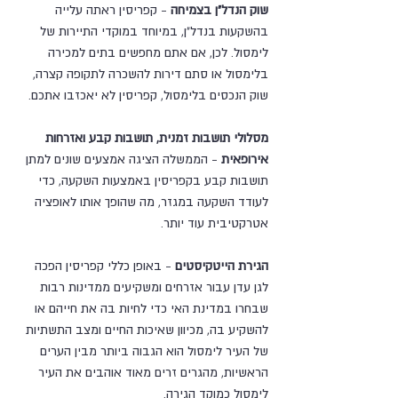
שוק הנדל"ן בצמיחה
 - קפריסין ראתה עלייה 
בהשקעות בנדל"ן, במיוחד במוקדי התיירות של 
לימסול. לכן, אם אתם מחפשים בתים למכירה 
בלימסול או סתם דירות להשכרה לתקופה קצרה, 
שוק הנכסים בלימסול, קפריסין לא יאכזבו אתכם.
מסלולי תושבות זמנית, תושבות קבע ואזרחות 
אירופאית
 - הממשלה הציגה אמצעים שונים למתן 
תושבות קבע בקפריסין באמצעות השקעה, כדי 
לעודד השקעה במגזר, מה שהופך אותו לאופציה 
אטרקטיבית עוד יותר.
הגירת הייטקיסטים
 - באופן כללי קפריסין הפכה 
לגן עדן עבור אזרחים ומשקיעים ממדינות רבות 
שבחרו במדינת האי כדי לחיות בה את חייהם או 
להשקיע בה, מכיוון שאיכות החיים ומצב התשתיות 
של העיר לימסול הוא הגבוה ביותר מבין הערים 
הראשיות, מהגרים זרים מאוד אוהבים את העיר 
לימסול כמוקד הגירה.