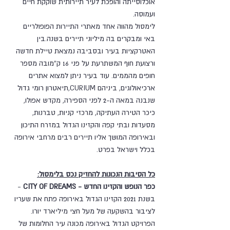
אוכלוסייתה והופכת לעיר תיירותית שוקקת חיים 
ועמוסה.
לימסול מהווה אחד מאתרי התיירות הפופולריים 
באי ומבקרים בה מיליוני תיירים בשנה.בין 
האטרקציות בעיר ובסביבה נמצאת טיילת חדשה 
ורצועת חוף המשתרעת על פני 16 ק”מובה מספר 
חופים מהממים. עוד בעיר ניתן למצוא אתרים 
ארכיאולוגים, ביניהם CURIUM,תיאטרון רומי גדול 
שנבנה במאה ה-2 לפני הספירה, מקדש אפולו, 
כיכר הטירה העתיקה, מרכזי קניות, טברנות, 
מסעדות ובתי קפה והקזינו הגדול במזרח התיכון 
ובאירופה המושך אליו תיירים רבים מרחבי אירופה 
בכלל וישראל בפרט.
כל הסיבות הנכונות להחזיק נכס בלימסול:
כפר הנופש והקזינו החדש - CITY OF DREAMS
 - 
בשנת 2021 הקזינו הגדול באירופה פתח את שעריו 
לציבור בהשקעה של מעל חצי מיליארד יורו. 
הפרויקט הגדול באירופה מכונה עיר החלומות של 