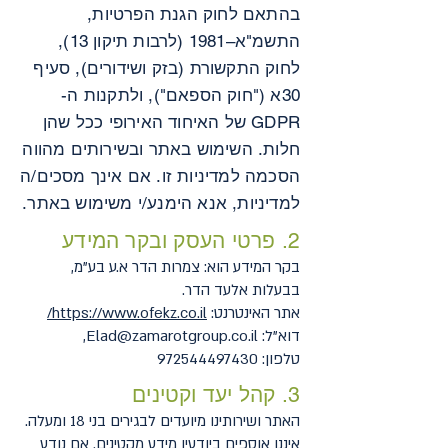
בהתאם לחוק הגנת הפרטיות,
התשמ"א–1981 (לרבות תיקון 13),
לחוק התקשורת (בזק ושידורים), סעיף
30א ("חוק הספאם"), ולתקנות ה-
GDPR של האיחוד האירופי ככל שהן
חלות. השימוש באתר ובשירותים מהווה
הסכמה למדיניות זו. אם אינך מסכים/ה
למדיניות, אנא הימנע/י משימוש באתר.
2. פרטי העסק ובקר המידע
בקר המידע הוא: צמרות הדר א.ע בע"מ,
בבעלות אלעד הדר.
אתר האינטרנט:
https://www.ofekz.co.il/
דוא"ל:
Elad@zamarotgroup.co.il
,
טלפון:
972544497430
3. קהל יעד וקטינים
האתר ושירותינו מיועדים לבגירים בני 18 ומעלה.
איננו אוספים ביודעין מידע מקטינים. אם נודע