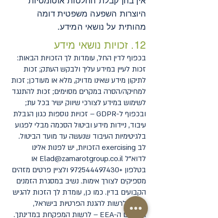
אין בהן קבלת החלטות אוטומטיות
היוצרות השפעה משפטית דומה
מהותית על נושאי המידע.
12. זכויות נושאי מידע
בכפוף לדין החל, עומדות לך הזכויות הבאות:
זכות לעיין במידע עליך ולבקש העתק; זכות
לתיקון מידע שאינו מדויק, מלא או מעודכן; זכות
למחיקה/הסרה במקרים מסוימים; זכות להתנגד
לשימוש במידע לצורכי שיווק ישיר בכל עת;
ובכפוף ל-GDPR – זכויות נוספות כגון הגבלת
עיבוד, ניידות מידע וביטול הסכמה מבלי לפגוע
בלגיטימיות העיבוד שנעשה עד מועד הביטול.
לב exercising הזכויות, יש לפנות אלינו
לדוא"ל
Elad@zamarotgroup.co.il
או
בטלפון
+972544497430
ולציין פרטים מזהים
מספיקים לצורך אימות. נשיב במסגרת הזמנים
הקבועים בדין. כמו כן, עומדת לך הזכות להגיש
תלונה לרשות להגנת הפרטיות בישראל,
ובתחום ה-EEA – לרשות המפקחת במדינתך.