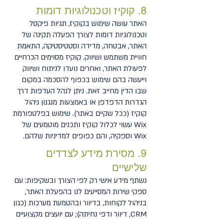
8. קוקיז וטכנולוגיות דומות
האתר עושה שימוש בקוקיז, תגיות פיקסל
וטכנולוגיות דומות לצורך הפעלה תקינה של
האתר, אבטחה, מדידה וסטטיסטיקה, התאמת
חוויית משתמש ושיווק. קוקיז מסוימים הכרחיים
לפעולת האתר, ואחרים נועדו לניתוח ושיווק
וייעשה בהם שימוש בכפוף להסכמה במקום
שבו הדין מחייב זאת. ניתן לנהל העדפות דרך
הגדרות הדפדפן או באמצעות מנגנון ניהול
קוקיז (ככל שקיים באתר). שימוש בפלטפורמת
Wix עשוי לכלול קוקיז ותכנים מוטמעים של
Wix וספקיה, והם כפופים למדיניות שלהם.
9. מסירת מידע לצדדים
שלישיים
נשתף מידע אישי רק לפי הצורך ובשקיפות: עם
ספקי שירות המסייעים לנו בהפעלת האתר,
בניהול לקוחות, בדיוור ובהטמעת מערכות (כגון
CRM, דיוור ודפי נחיתה); עם יועצים מקצועיים