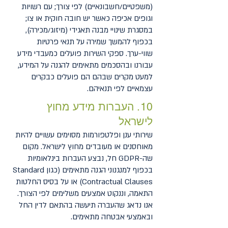
(משפטיים/חשבונאיים) לפי צורך; עם רשויות
וגופים אכיפה כאשר יש חובה חוקית או צו;
במסגרת שינויי מבנה תאגידי (מיזוג/מכירה),
בכפוף להמשך שמירה על תנאי פרטיות
שווי-ערך. ספקי השירות פועלים כמעבדי מידע
עבורנו ובהסכמים מתאימים להגנה על המידע,
למעט מקרים שבהם הם פועלים כבקרים
עצמאיים לפי תנאיהם.
10. העברות מידע מחוץ
לישראל
שירותי ענן ופלטפורמות מסוימים עשויים להיות
מאוחסנים או מעובדים מחוץ לישראל. מקום
שה-GDPR חל, נבצע העברות בינלאומיות
בכפוף למנגנוני הגנה מתאימים (כגון Standard
Contractual Clauses) או על בסיס החלטות
התאמה, וננקוט אמצעים משלימים לפי הצורך.
אנו נדאג שהעברה תיעשה בהתאם לדין החל
ובאמצעי אבטחה מתאימים.