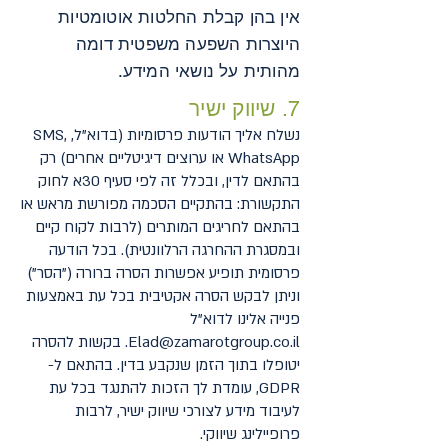
אין בהן קבלת החלטות אוטומטיות
היוצרות השפעה משפטית דומה
מהותית על נושאי המידע.
7. שיווק ישיר
נשלח אליך הודעות פרסומיות (בדוא"ל, SMS,
WhatsApp או ערוצים דיגיטליים אחרים) רק
בהתאם לדין, ובכלל זה לפי סעיף 30א לחוק
התקשורת: בהתקיים הסכמה מפורשת מראש או
בהתאם לחריגים המותרים (לרבות לקוח קיים
ובמסגרת ההחרגה הרלוונטית). בכל הודעה
פרסומית תופיע אפשרות הסרה ברורה ("הסר")
וניתן לבקש הסרה אקטיבית בכל עת באמצעות
פנייה אלינו לדוא"ל
Elad@zamarotgroup.co.il
. בקשות להסרה
יטופלו בתוך הזמן שנקבע בדין. בהתאם ל-
GDPR, עומדת לך הזכות להתנגד בכל עת
לעיבוד מידע לצורכי שיווק ישיר, לרבות
פרופיילינג שיווקי.