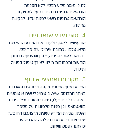
לנו כי נאסף מידע מקטין ללא הסכמת
הורה/אפוטרופוס כנדרש, נפעל למחיקתו.
הורה/אפוטרופוס רשאי לפנות אלינו לבקשת
מחיקה.
4. סוגי מידע שנאספים
אנו עשויים לאסוף ולעבד את המידע הבא: שם
מלא, טלפון, כתובת אימייל, שם פרויקט.
בהתאם לאופי הפנייה, ייתכן שנאסוף גם תוכן
הודעות ותכתובות מולנו לצורך טיפול בפנייה
ותיעוד.
5. מקורות ואמצעי איסוף
המידע נאסף ממספר מקורות: טפסים ומערכות
באתר המבוסס Wix, בוטים/כלי שיח אוטומטיים
באתר ככל שיופעלו, פניות יזומות במייל, פניות
בוואטסאפ, וכן פניות טלפוניות אל מספרי
העסק. מסירת המידע נעשית מרצונכם החופשי;
אי מסירת מידע מסוים עלולה להגביל את
יכולתנו לספק שירות.