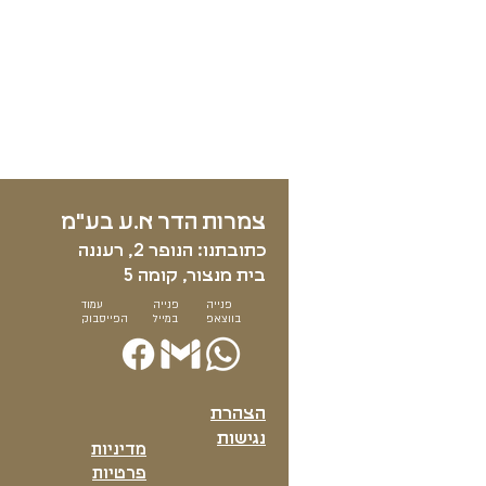
צמרות הדר א.ע בע"מ​
כתובתנו: הנופר 2, רעננה
בית מנצור, קומה 5
פנייה
פנייה
עמוד
בווצאפ
במייל
הפייסבוק
הצהרת
נגישות
מדיניות
פרטיות