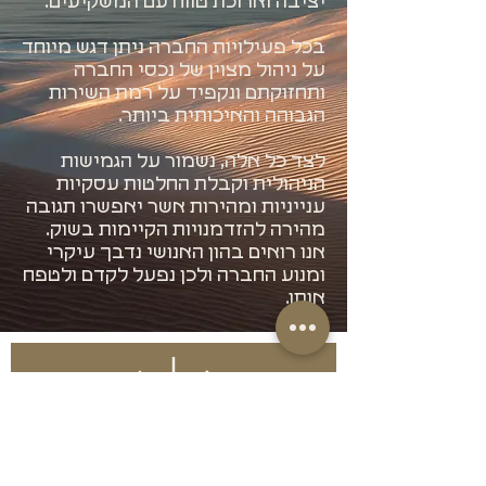
יציבה וארוכת טווח עם המשקיעים.
בכל פעילויות החברה ניתן דגש מיוחד
על ניהול מצוין של נכסי החברה
ותחזוקתם ונקפיד על רמת השירות
הגבוהה והאיכותית ביותר.
לצד כל אלה, נשמור על הגמישות
הניהולית וקבלת החלטות עסקיות
ענייניות ומהירות אשר יאפשרו תגובה
מהירה להזדמנויות הקיימות בשוק.
אנו רואים בהון האנושי נדבך עיקרי
ומנוע החברה ולכן נפעל לקדם ולטפח
אותו.
WhatsApp