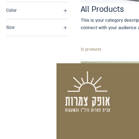
All Products
Color
This is your category descrip
Size
connect with your audience a
250 ml
500 ml
12 products
80 ml
Large
Medium
Small