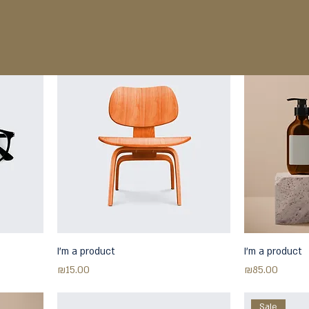
I'm a product
I'm a product
Price
Price
₪20.00
₪10.00
I'm a product
I'm a product
Price
Price
₪15.00
₪85.00
Sale