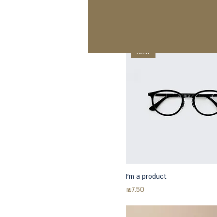
I'm a product
Price
₪85.00
New
I'm a product
Price
₪7.50