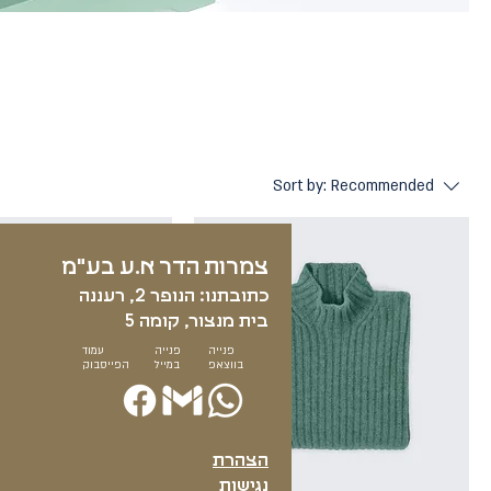
Sort by:
Recommended
צמרות הדר א.ע בע"מ​
כתובתנו: הנופר 2, רעננה
בית מנצור, קומה 5
פנייה
פנייה
עמוד
בווצאפ
במייל
הפייסבוק
הצהרת
נגישות