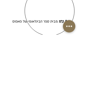
8 ק״מ
מבית ספר הבינלאומי של פאפוס
500 מ'
בלבד ממרכז הקניות המפואר Kings
Avenue
מיקום הפרוייקט