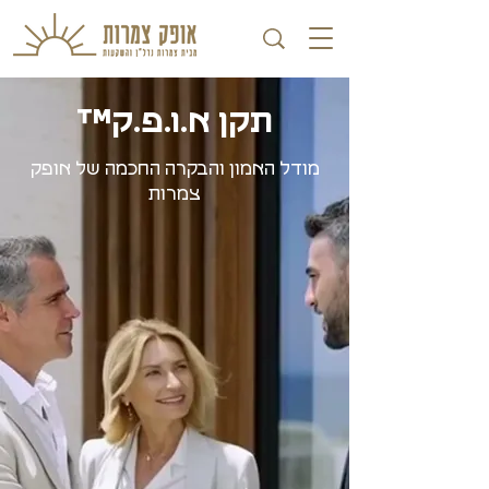
תקן א.ו.פ.ק™
מודל האמון והבקרה החכמה של אופק
צמרות