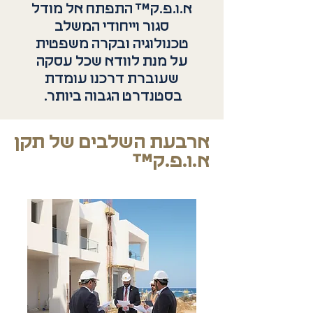
א.ו.פ.ק™ התפתח אל מודל
סגור וייחודי המשלב
טכנולוגיה ובקרה משפטית
על מנת לוודא שכל עסקה
שעוברת דרכנו עומדת
בסטנדרט הגבוה ביותר.
ארבעת השלבים של תקן
א.ו.פ.ק™