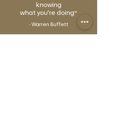
knowing
what you're doing״
- Warren Buffett
הקוד האתי של תקן
א.ו.פ.ק™
בדיקות עומק משפטיות
מקצועיות לפני הכל