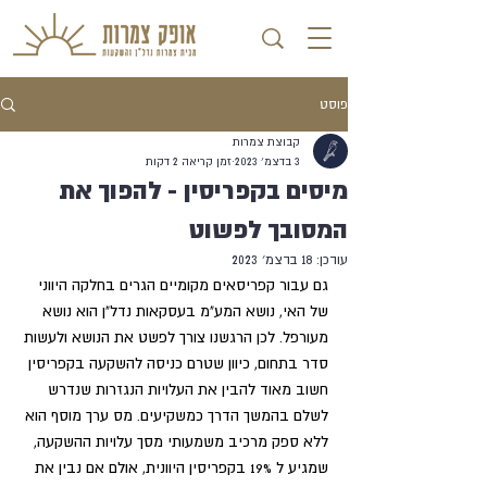
פוסט
קבוצת צמרות
3 בדצמ׳ 2023
זמן קריאה 2 דקות
מיסים בקפריסין - להפוך את
המסובך לפשוט
עודכן:
18 בדצמ׳ 2023
גם עבור קפריסאים מקומיים הגרים בחלקה היווני 
של האי, נושא המע"מ בעסקאות נדל"ן הוא נושא 
מעורפל. לכן הרגשנו צורך לפשט את הנושא ולעשות 
סדר בתחום, כיוון שטרם כניסה להשקעה בקפריסין 
חשוב מאוד להבין את העלויות הנגזרות שנדרש 
לשלם בהמשך הדרך כמשקיעים. מס ערך מוסף הוא 
ללא ספק מרכיב משמעותי מסך עלויות ההשקעה, 
שמגיע ל 19% בקפריסין היוונית, אולם אם נבין את 