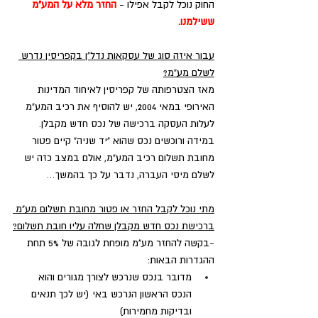
החוק נוכל לקבל אפילו - 
החזר מלא על המע"מ 
ששילמנו.
עבור איזה סוג של עסקאות נדל"ן בקפריסין נדרש 
לשלם מע"מ?
מאז הצטרפותה של קפריסין לאיחוד המדינות 
האירופי במאי 2004, יש להוסיף את רכיב המע"מ 
לעלות העסקה ברכישה של נכס חדש מקבלן. 
במידה ורוכשים נכס שהוא "יד שניה" קיים פטור 
מחובת תשלום רכיב המע"מ, אולם במצב כזה יש 
לשלם מיסי העברה, נדבר על כך בהמשך…
מתי נוכל לקבל החזר או פטור מחובת תשלום מע"מ 
ברכישת נכס חדש מקבלן שחלה עליו חובת תשלום?
-בקשה להחזר מע"מ מופחת לגובה של 5% תחת 
ההגדרות הבאות:
מדובר בנכס שנרכש לצורך מגורים והוא 
הנכס הראשון הנרכש באי (יש לכך תנאים 
ובדיקות מחמירות)