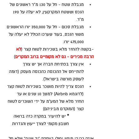
מגבלת שטח - חל על 130 מ”ר ראשונים של 
הנכס וששטח המקרקעין, לא יעלה על 190 
מ”ר.
מגבלת סכום - חל על 350,000 יורו הראשונים 
משווי הנכס, בעוד שערכו הכולל לא יעלה על 
475,000 יורו. 
-בקשה להחזר מלא בשכירות לטווח קצר (
לא 
הרבה מכירים - גם לא מקומיים ברוב המקרים
)
אין צורך בפתיחת חברה אך יש צורך 
להתייחס אל ההכנסה כהכנסה מעסק (דומה 
לעוסק מורשה בישראל).
הנכס צריך להיות מושכר בשכירות לטווח קצר 
(לדוגמא Airbnb) למשך 10 שנים או עד 
החזר מלא של המע"מ על ידי השוכרים לטווח 
קצר (המוקדם מביניהם)
*
 יש להיעזר במקרה כזה ברואה 
חשבון מקומי לצורך ייעוץ והגדרות
איזה רכיבי מיסוי יחולו בעסקה "יד שניה" שלא חל 