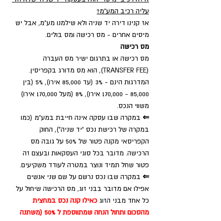
עליה רכיב המע"מ?
אז קנינו דירה יד שניה ולא שילמנו מע"מ, אבל יש 
מיסים אחרים - מס רכישה ומס בולים.
מס רכישה
מס רכישה או בתרגום ישיר מס העברה 
(TRANSFER FEE), הוא מס מדורג בקפריסין.
המדרגות הינם - 3% (עד 85,000 אירו), 5% (בין 
85,000 - 170,000 אירו), 8% (מעל 170,000 אירו) 
משווי הנכס.
⇐
 במקרה שבו עסקה אינה חייבת במע"מ (כמו 
במקרה של רכישת נכס "יד שניה"), החוק 
הקפריסאי מקנה פטור של 50% על גובה מס 
הרכישה. מדובר בכל סוגי העסקאות ובעצם זה 
פטור שחל תמיד ונוצר במטרה לעודד משקיעים. 
⇐ 
במקרה שבו נכס נרשם על שם שני אנשים 
אפילו אם מדובר בבני זוג, מס הרכישה שיחול על 
כל אחד מבני הזוג 
כאילו קנה נכס במחצית 
מהסכום ותחול הנחה שמתווספת ל 50% (משתנה 